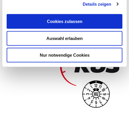
Details zeigen
s
a
u
Cookies zulassen
s
w
Auswahl erlauben
a
h
l
Nur notwendige Cookies