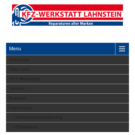
KFZ-Werkstatt Lahnstein // Reparaturen aller Marken
Menu
Startseite
Über uns
KFZ-Werkstatt
Service
Kontakt
Impressum
Datenschutzerklärung
Disclaimer