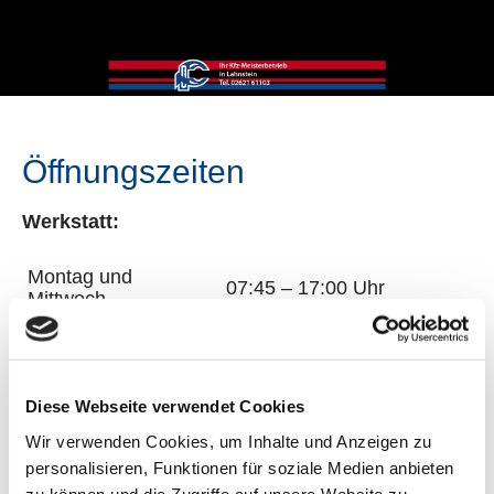
Öffnungszeiten
Werkstatt:
Montag und
07:45 – 17:00 Uhr
Mittwoch
Dienstag und
07:45 – 17:30 Uhr
Donnerstag
Diese Webseite verwendet Cookies
Freitag
07:45 – 16:00 Uhr
Wir verwenden Cookies, um Inhalte und Anzeigen zu
Samstag
08:00 – 12:00 Uhr
personalisieren, Funktionen für soziale Medien anbieten
zu können und die Zugriffe auf unsere Website zu