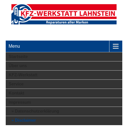
KFZ-Werkstatt Lahnstein // Reparaturen aller Marken
Menu
Startseite
Über uns
KFZ-Werkstatt
Service
Kontakt
Impressum
Datenschutzerklärung
Disclaimer