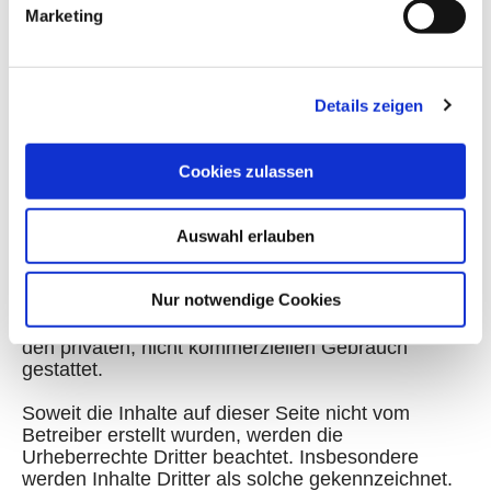
g
Anhaltspunkte einer Rechtsverletzung nicht
Marketing
u
zumutbar. Bei Bekanntwerden von
n
Rechtsverletzungen werden wir derartige Links
umgehend entfernen.
g
Details zeigen
s
Urheberrecht
a
u
Die durch die Seitenbetreiber erstellten Inhalte und
Cookies zulassen
s
Werke auf diesen Seiten unterliegen dem
w
deutschen Urheberrecht. Die Vervielfältigung,
Auswahl erlauben
Bearbeitung, Verbreitung und jede Art der
a
Verwertung außerhalb der Grenzen des
h
Urheberrechtes bedürfen der schriftlichen
l
Nur notwendige Cookies
Zustimmung des jeweiligen Autors bzw. Erstellers.
Downloads und Kopien dieser Seite sind nur für
den privaten, nicht kommerziellen Gebrauch
gestattet.
Soweit die Inhalte auf dieser Seite nicht vom
Betreiber erstellt wurden, werden die
Urheberrechte Dritter beachtet. Insbesondere
werden Inhalte Dritter als solche gekennzeichnet.